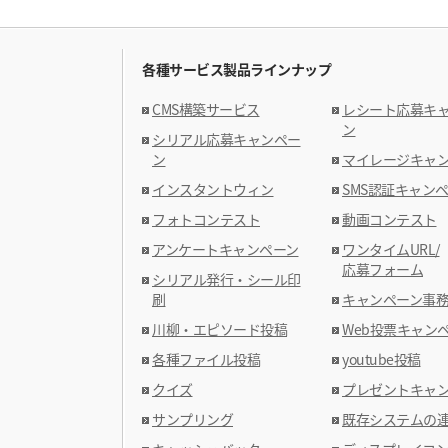
各種サービス製品ラインナップ
CMS構築サービス
レシート応募キ
ン
シリアル応募キャンペー
ン
マイレージキャ
インスタントウィン
SMS認証キャン
フォトコンテスト
動画コンテスト
アンケートキャンペーン
ワンタイムURL/
応募フォーム
シリアル発行・シール印
刷
キャンペーン事
川柳・エピソード投稿
Web投票キャン
各種ファイル投稿
youtube投稿
クイズ
プレゼントキャ
サンプリング
既存システムの