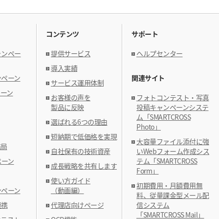
コンテンツ
サポート
ャンペー
提供サービス
ヘルプセンター
導入実績
ンペーン
関連サイト
サービス運用体制
ペーン
お客様の声を
フォトコンテスト・写真
製品に反映
投稿キャンペーンシステ
ム「SMARTCROSS
選ばれる6つの理由
Photo」
短納期で低価格を実現
大容量ファイル添付に強
務局
自社保有の技術資産
いWebフォーム作成シス
ペーン
テム「SMARTCROSS
成長戦略を共有します
Form」
使い方ガイド
初期費用・月額費用無
ンペーン
（動画編）
料、従量課金型メール配
連携
代理店向けページ
信システム
「SMARTCROSS Mail」