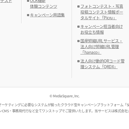
ンテスト
OCR機能
体験コンテンツ
フォトコンテスト・写真
投稿コンテスト情報ポー
キャンペーン用語集
タルサイト「Picru」
キャンペーン担当者向け
お役立ち情報
国産短縮URLサービス・
法人向け短縮URL管理
「hanaco」
法人向け動的QRコード管
理システム「QRDX」
© MediaSquare, Inc.
ーケティングに必要なシステムが揃ったクラウド型キャンペーンプラットフォーム「SMA
ンCMS・事務局代行など全てワンストップでご提供いたします。当サービスは株式会社